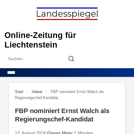
Skip
to
content
Online-Zeitung für
Liechtenstein
Search
Search
for:
Menu
Start
/
Inland
/
FBP nominiert Ernst Walch als
Regierungschef-Kandidat
FBP nominiert Ernst Walch als
Regierungschef-Kandidat
13. August 2024
•
Gregor Meier
•
2 Minuten