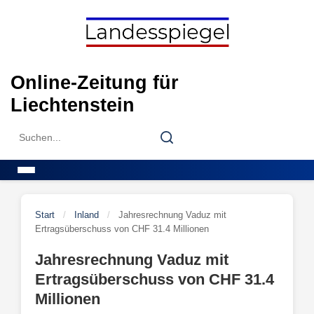
Skip
to
content
Online-Zeitung für
Liechtenstein
Search
Search
for:
Menu
Start
/
Inland
/
Jahresrechnung Vaduz mit
Ertragsüberschuss von CHF 31.4 Millionen
Jahresrechnung Vaduz mit
Ertragsüberschuss von CHF 31.4
Millionen