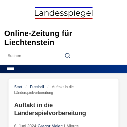
Skip
to
content
Online-Zeitung für
Liechtenstein
Search
Search
for:
Menu
Start
/
Fussball
/
Auftakt in die
Länderspielvorbereitung
Auftakt in die
Länderspielvorbereitung
6. Juni 2024
•
Gregor Meier
•
1 Minute