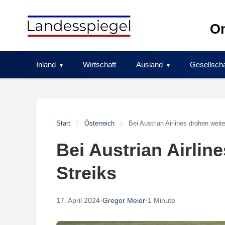
Skip
to
On
content
Inland
Wirtschaft
Ausland
Gesellscha
Start
/
Österreich
/
Bei Austrian Airlines drohen weit
Bei Austrian Airlin
Streiks
17. April 2024
•
Gregor Meier
•
1 Minute