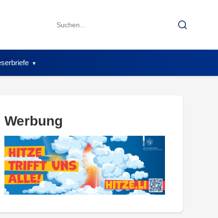
Search
Search
for:
serbriefe
Werbung