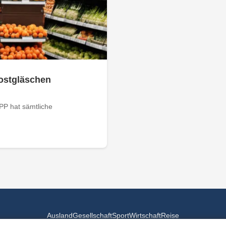
kostgläschen
iPP hat sämtliche
Ausland
Gesellschaft
Sport
Wirtschaft
Reise