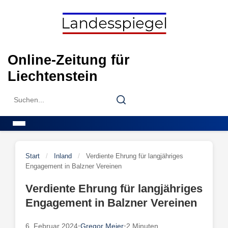
Skip
to
content
Online-Zeitung für
Liechtenstein
Search
Search
for:
Menu
Start
/
Inland
/
Verdiente Ehrung für langjähriges
Engagement in Balzner Vereinen
Verdiente Ehrung für langjähriges
Engagement in Balzner Vereinen
6. Februar 2024
•
Gregor Meier
•
2 Minuten