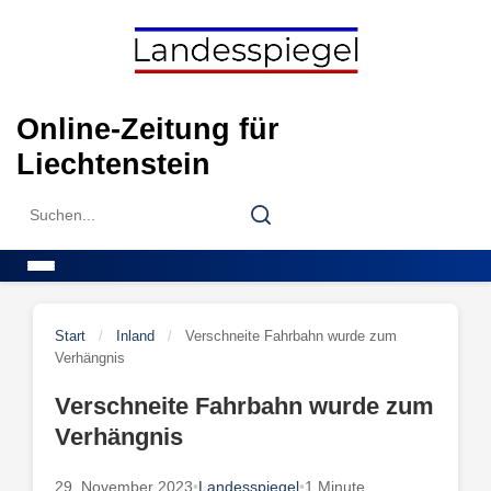
Skip
to
content
Online-Zeitung für
Liechtenstein
Search
Search
for:
Menu
Start
/
Inland
/
Verschneite Fahrbahn wurde zum
Verhängnis
Verschneite Fahrbahn wurde zum
Verhängnis
29. November 2023
•
Landesspiegel
•
1 Minute