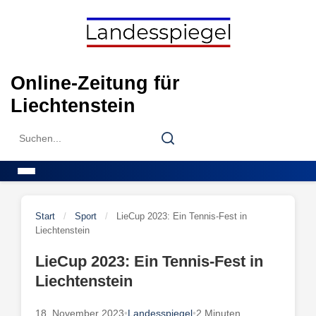
Skip
to
content
Online-Zeitung für
Liechtenstein
Search
Search
for:
Menu
Start
/
Sport
/
LieCup 2023: Ein Tennis-Fest in
Liechtenstein
LieCup 2023: Ein Tennis-Fest in
Liechtenstein
18. November 2023
•
Landesspiegel
•
2 Minuten