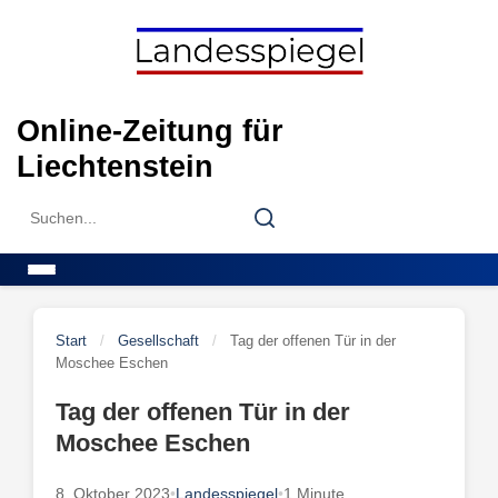
Skip
to
content
Online-Zeitung für
Liechtenstein
Search
Search
for:
Menu
Start
/
Gesellschaft
/
Tag der offenen Tür in der
Moschee Eschen
Tag der offenen Tür in der
Moschee Eschen
8. Oktober 2023
•
Landesspiegel
•
1 Minute