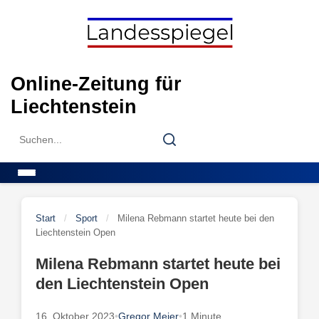
Skip
to
content
Online-Zeitung für
Liechtenstein
Search
Search
for:
Menu
Start
/
Sport
/
Milena Rebmann startet heute bei den
Liechtenstein Open
Milena Rebmann startet heute bei
den Liechtenstein Open
16. Oktober 2023
•
Gregor Meier
•
1 Minute