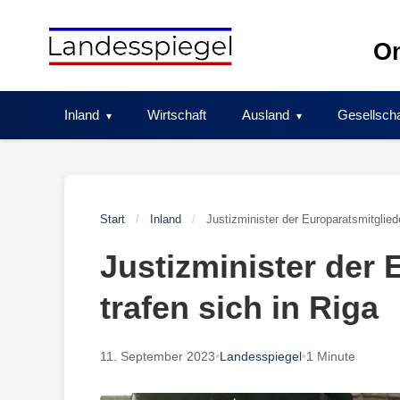
Skip
to
On
content
Inland
Wirtschaft
Ausland
Gesellscha
Start
/
Inland
/
Justizminister der Europaratsmitglied
Justizminister der 
trafen sich in Riga
11. September 2023
•
Landesspiegel
•
1 Minute