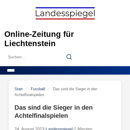
Skip
to
content
Online-Zeitung für
Liechtenstein
Search
Search
for:
Menu
Start
/
Fussball
/
Das sind die Sieger in den
Achtelfinalspielen
Das sind die Sieger in den
Achtelfinalspielen
24. August 2023
•
Landesspiegel
•
2 Minuten