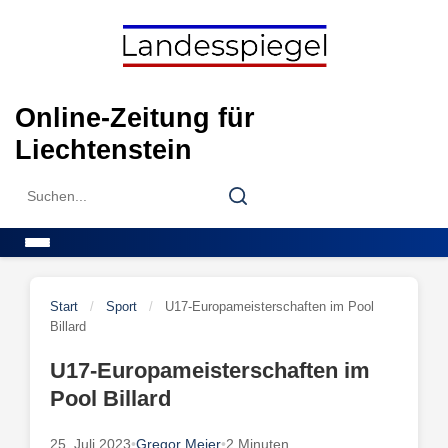
Skip
to
content
Online-Zeitung für
Liechtenstein
Search
Search
for:
Menu
Start
/
Sport
/
U17-Europameisterschaften im Pool
Billard
U17-Europameisterschaften im
Pool Billard
25. Juli 2023
•
Gregor Meier
•
2 Minuten