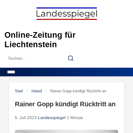
Skip
to
content
Online-Zeitung für
Liechtenstein
Search
Search
for:
Menu
Start
/
Inland
/
Rainer Gopp kündigt Rücktritt an
Rainer Gopp kündigt Rücktritt an
5. Juli 2023
•
Landesspiegel
•
1 Minute