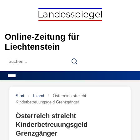
Skip
to
content
Online-Zeitung für
Liechtenstein
Search
Search
for:
Menu
Start
/
Inland
/
Österreich streicht
Kinderbetreuungsgeld Grenzgänger
Österreich streicht
Kinderbetreuungsgeld
Grenzgänger