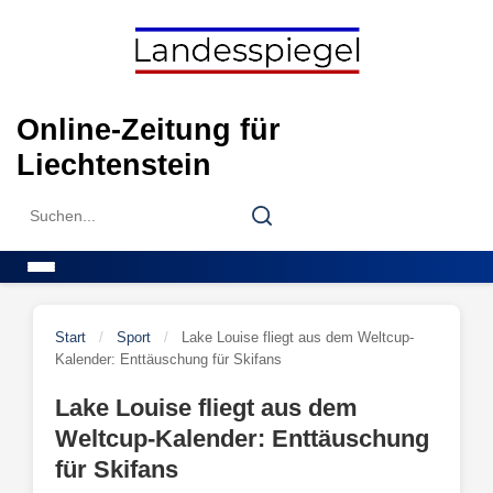
Skip
to
content
Online-Zeitung für
Liechtenstein
Search
Search
for:
Menu
Start
/
Sport
/
Lake Louise fliegt aus dem Weltcup-
Kalender: Enttäuschung für Skifans
Lake Louise fliegt aus dem
Weltcup-Kalender: Enttäuschung
für Skifans