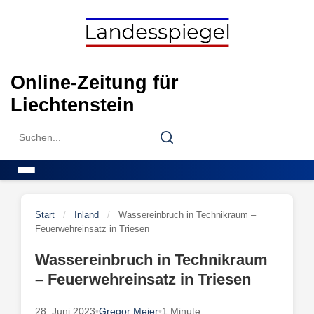
Skip
to
content
Online-Zeitung für
Liechtenstein
Search
Search
for:
Menu
Start
/
Inland
/
Wassereinbruch in Technikraum –
Feuerwehreinsatz in Triesen
Wassereinbruch in Technikraum
– Feuerwehreinsatz in Triesen
28. Juni 2023
•
Gregor Meier
•
1 Minute