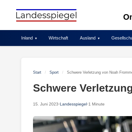
Skip
to
On
content
Inland
Wirtschaft
Ausland
Gesellscha
Start
/
Sport
/
Schwere Verletzung von Noah Fromme
Schwere Verletzun
15. Juni 2023
•
Landesspiegel
•
1 Minute