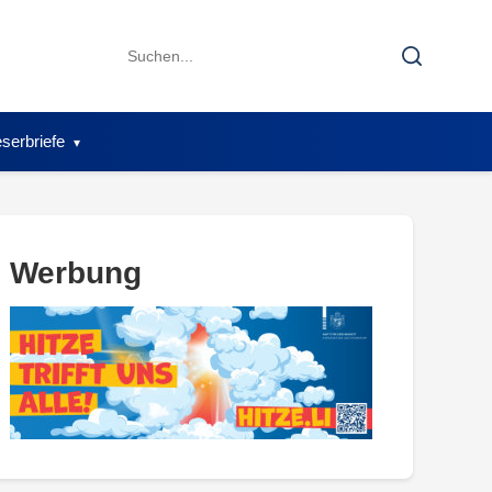
Search
Search
for:
serbriefe
Werbung