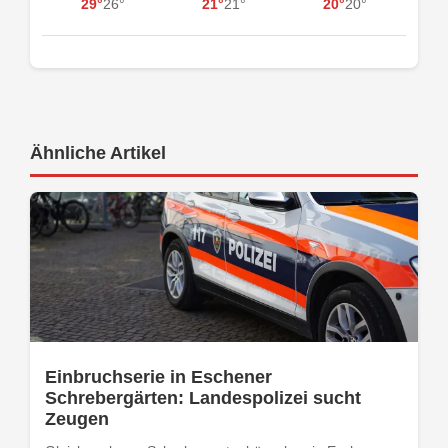
29°
26°
21°
21°
20°
20°
Ähnliche Artikel
Einbruchserie in Eschener
Schrebergärten: Landespolizei sucht
Zeugen