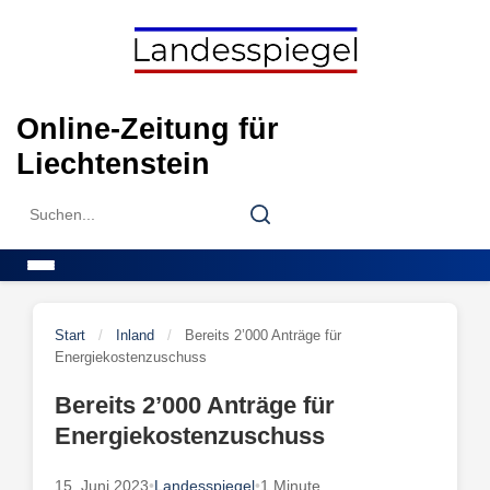
Skip
to
content
Online-Zeitung für
Liechtenstein
Search
Search
for:
Menu
Start
/
Inland
/
Bereits 2’000 Anträge für
Energiekostenzuschuss
Bereits 2’000 Anträge für
Energiekostenzuschuss
15. Juni 2023
•
Landesspiegel
•
1 Minute