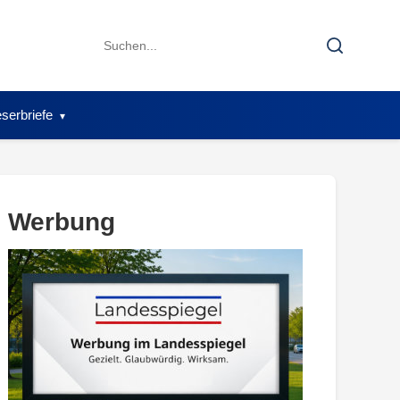
Search
Search
for:
serbriefe
Werbung