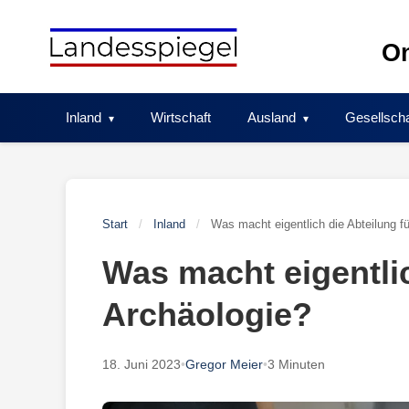
Skip
to
On
content
Inland
Wirtschaft
Ausland
Gesellscha
Start
/
Inland
/
Was macht eigentlich die Abteilung f
Was macht eigentlic
Archäologie?
18. Juni 2023
•
Gregor Meier
•
3 Minuten