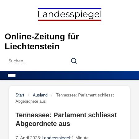
Skip
to
content
Online-Zeitung für
Liechtenstein
Search
Search
for:
Menu
Start
/
Ausland
/
Tennessee: Parlament schliesst
Abgeordnete aus
Tennessee: Parlament schliesst
Abgeordnete aus
7. April 2023
•
Landesspiegel
•
1 Minute