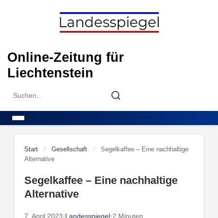
Skip
to
content
Online-Zeitung für
Liechtenstein
Search
Search
for:
Menu
Start
/
Gesellschaft
/
Segelkaffee – Eine nachhaltige
Alternative
Segelkaffee – Eine nachhaltige
Alternative
7. April 2023
•
Landesspiegel
•
2 Minuten