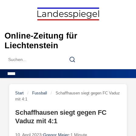
Skip
to
content
Online-Zeitung für
Liechtenstein
Search
Search
for:
Menu
Start
/
Fussball
/
Schaffhausen siegt gegen FC Vaduz
mit 4:1
Schaffhausen siegt gegen FC
Vaduz mit 4:1
10. April 2023
•
Gregor Meier
•
1 Minute