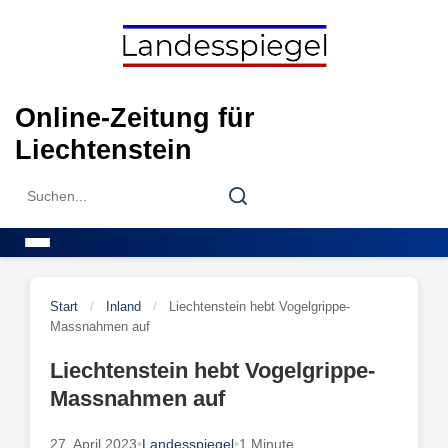
Skip
to
content
Online-Zeitung für
Liechtenstein
Search
Search
for:
Menu
Start
/
Inland
/
Liechtenstein hebt Vogelgrippe-
Massnahmen auf
Liechtenstein hebt Vogelgrippe-
Massnahmen auf
27. April 2023
•
Landesspiegel
•
1 Minute