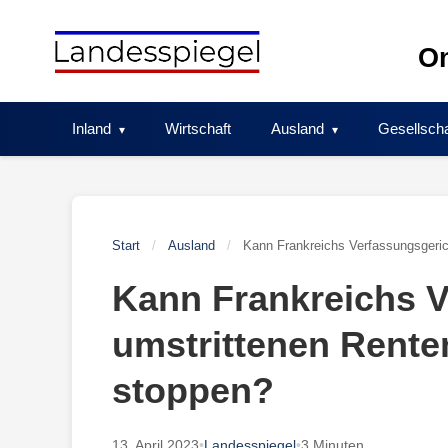
Skip
to
On
content
Inland
Wirtschaft
Ausland
Gesellscha
Start
/
Ausland
/
Kann Frankreichs Verfassungsgeric
Kann Frankreichs V
umstrittenen Rente
stoppen?
13. April 2023
•
Landesspiegel
•
3 Minuten