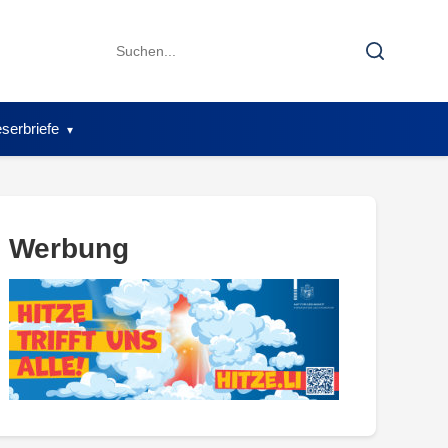
Search
Search
for:
serbriefe
Werbung