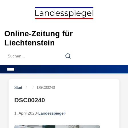
Skip
to
content
Online-Zeitung für
Liechtenstein
Search
Search
for:
Menu
Start
/
/
DSC00240
DSC00240
1. April 2023
•
Landesspiegel
•