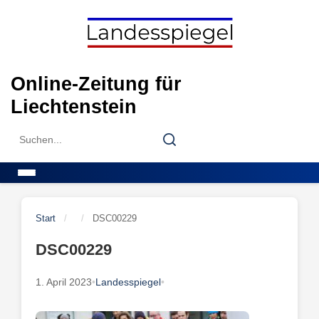
Skip
to
content
Online-Zeitung für
Liechtenstein
Search
Search
for:
Menu
Start
/
/
DSC00229
DSC00229
1. April 2023
•
Landesspiegel
•