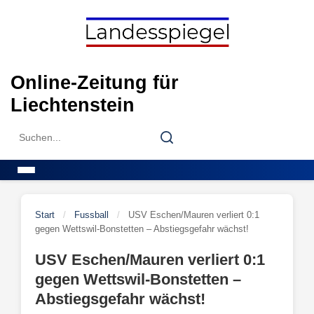
Skip
to
content
Online-Zeitung für
Liechtenstein
Search
Search
for:
Menu
Start
/
Fussball
/
USV Eschen/Mauren verliert 0:1
gegen Wettswil-Bonstetten – Abstiegsgefahr wächst!
USV Eschen/Mauren verliert 0:1
gegen Wettswil-Bonstetten –
Abstiegsgefahr wächst!