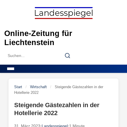
Skip
to
content
Online-Zeitung für
Liechtenstein
Search
Search
for:
Menu
Start
/
Wirtschaft
/
Steigende Gästezahlen in der
Hotellerie 2022
Steigende Gästezahlen in der
Hotellerie 2022
31. März 2023
•
Landesspiegel
•
1 Minute