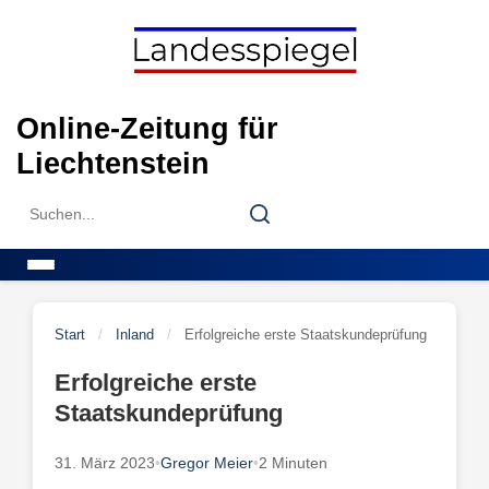
Skip
to
content
Online-Zeitung für
Liechtenstein
Search
Search
for:
Menu
Start
/
Inland
/
Erfolgreiche erste Staatskundeprüfung
Erfolgreiche erste
Staatskundeprüfung
31. März 2023
•
Gregor Meier
•
2 Minuten