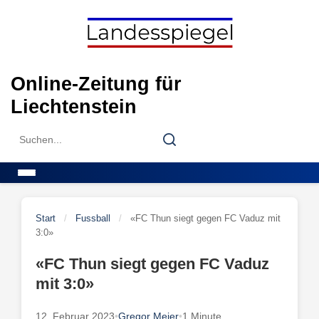
Skip
to
content
Online-Zeitung für
Liechtenstein
Search
Search
for:
Menu
Start
/
Fussball
/
«FC Thun siegt gegen FC Vaduz mit
3:0»
«FC Thun siegt gegen FC Vaduz
mit 3:0»
12. Februar 2023
•
Gregor Meier
•
1 Minute