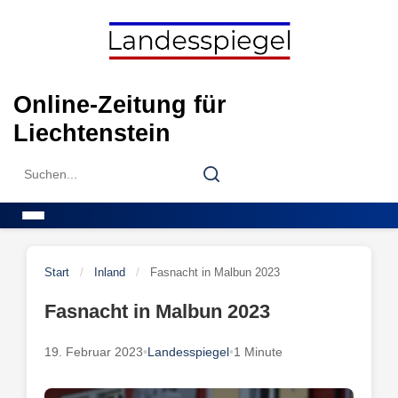
Skip
to
content
Online-Zeitung für
Liechtenstein
Search
Search
for:
Menu
Start
/
Inland
/
Fasnacht in Malbun 2023
Fasnacht in Malbun 2023
19. Februar 2023
•
Landesspiegel
•
1 Minute