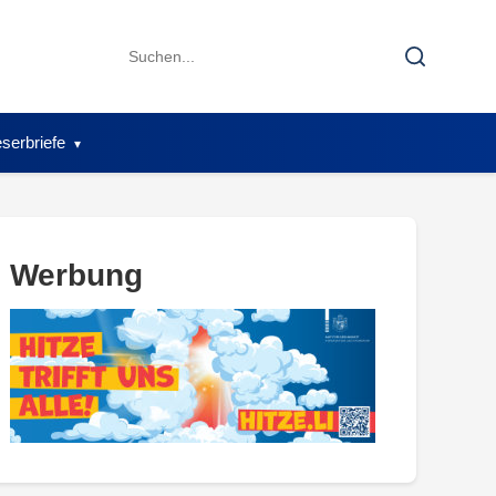
Search
Search
for:
serbriefe
Werbung