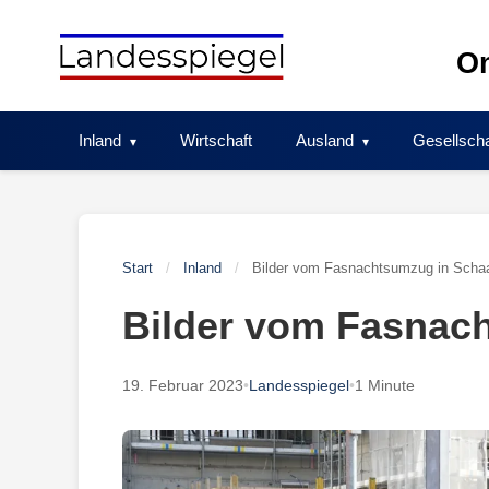
Skip
to
On
content
Inland
Wirtschaft
Ausland
Gesellscha
Start
/
Inland
/
Bilder vom Fasnachtsumzug in Scha
Bilder vom Fasnac
19. Februar 2023
•
Landesspiegel
•
1 Minute