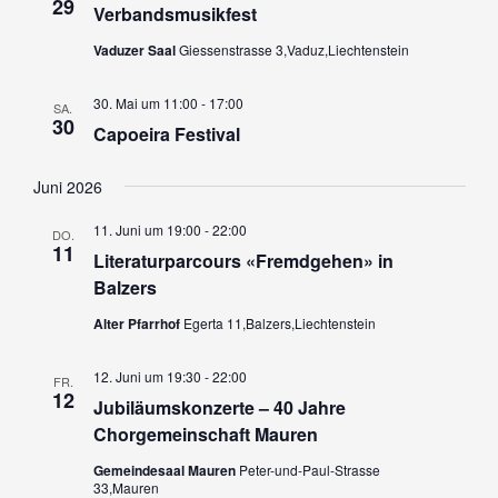
29
Datum
Verbandsmusikfest
aus.
Vaduzer Saal
Giessenstrasse 3,Vaduz,Liechtenstein
30. Mai um 11:00
-
17:00
SA.
30
Capoeira Festival
Juni 2026
11. Juni um 19:00
-
22:00
DO.
11
Literaturparcours «Fremdgehen» in
Balzers
Alter Pfarrhof
Egerta 11,Balzers,Liechtenstein
12. Juni um 19:30
-
22:00
FR.
12
Jubiläumskonzerte – 40 Jahre
Chorgemeinschaft Mauren
Gemeindesaal Mauren
Peter-und-Paul-Strasse
33,Mauren