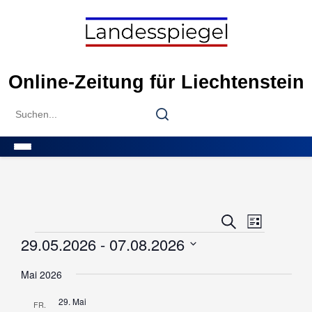
Skip
to
content
Online-Zeitung für Liechtenstein
Search
Search
for:
Menu
Veranstal
Veranstaltunge
Suche
Liste
Ansichten
Such-
Veranstaltungen
29.05.2026
 - 
07.08.2026
und
Wählen
Ansichtennavig
Mai 2026
Sie
das
29. Mai
FR.