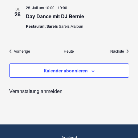
28. Juli um 10:00
-
19:00
DI.
28
Day Dance mit DJ Bernie
Restaurant Sareis
Sareis,Malbun
Veranstaltungen
Veranst
Vorherige
Heute
Nächste
Kalender abonnieren
Veranstaltung anmelden
Ausland