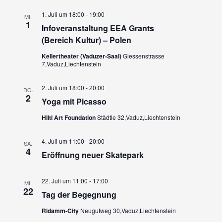
1. Juli um 18:00
-
19:00
MI.
1
Infoveranstaltung EEA Grants
(Bereich Kultur) – Polen
Kellertheater (Vaduzer-Saal)
Giessenstrasse
7,Vaduz,Liechtenstein
2. Juli um 18:00
-
20:00
DO.
2
Yoga mit Picasso
Hilti Art Foundation
Städtle 32,Vaduz,Liechtenstein
4. Juli um 11:00
-
20:00
SA.
4
Eröffnung neuer Skatepark
22. Juli um 11:00
-
17:00
MI.
22
Tag der Begegnung
Ridamm-City
Neugutweg 30,Vaduz,Liechtenstein