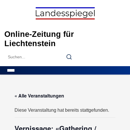
Skip
to
content
Online-Zeitung für
Liechtenstein
Search
Search
for:
Menu
« Alle Veranstaltungen
Diese Veranstaltung hat bereits stattgefunden.
Vernissage: «Gathering /