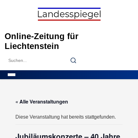
Skip
to
content
Online-Zeitung für
Liechtenstein
Search
Search
for:
Menu
« Alle Veranstaltungen
Diese Veranstaltung hat bereits stattgefunden.
Jubiläumskonzerte – 40 Jahre