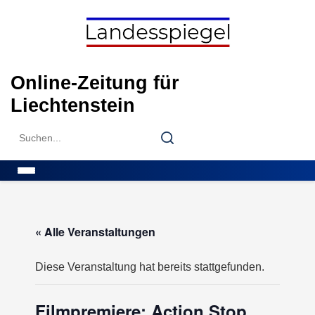
Skip
to
content
Online-Zeitung für
Liechtenstein
Search
Search
for:
Menu
« Alle Veranstaltungen
Diese Veranstaltung hat bereits stattgefunden.
Filmpremiere: Action Stop