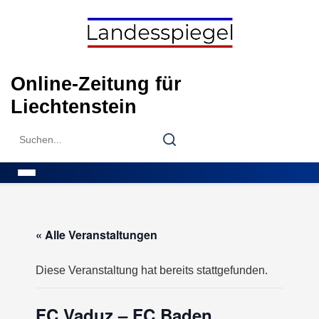
Skip
to
content
Online-Zeitung für
Liechtenstein
Search
Search
for:
Menu
« Alle Veranstaltungen
Diese Veranstaltung hat bereits stattgefunden.
FC Vaduz – FC Baden