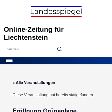
Skip
to
content
Online-Zeitung für
Liechtenstein
Search
Search
for:
Menu
« Alle Veranstaltungen
Diese Veranstaltung hat bereits stattgefunden.
Eröffnung Grünanlage