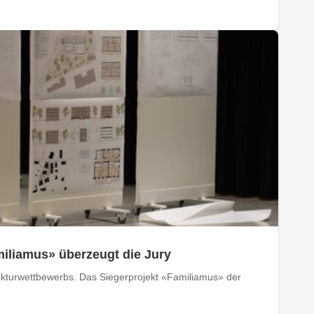
iliamus» überzeugt die Jury
ekturwettbewerbs. Das Siegerprojekt «Familiamus» der