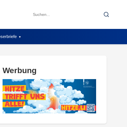
Search
Search
for:
serbriefe
Werbung